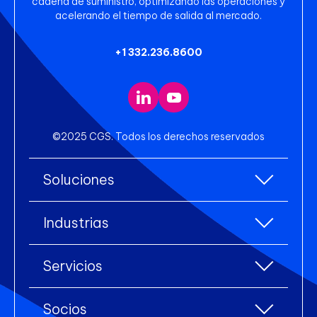
cadena de suministro, optimizando las operaciones y
acelerando el tiempo de salida al mercado.
+1 332.236.8600
©2025 CGS. Todos los derechos reservados
Soluciones
Todas las soluciones
Industrias
Planificación de Recursos Empresariales
Todas las industrias
(ERP)
Servicios
Accesorios
Gestión de Almacenes
Todos los servicios
Ropa
Integración de comercio electrónico
Socios
Consultoría Industrial