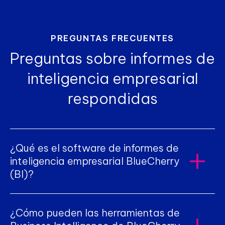
PREGUNTAS FRECUENTES
Preguntas sobre informes de
inteligencia empresarial
respondidas
¿Qué es el software de informes de
inteligencia empresarial BlueCherry
(BI)?
El sistema BlueCherry BI es una solución
¿Cómo pueden las herramientas de
poderosa, adaptada a la industria de la moda,
que agrega datos de toda su empresa,