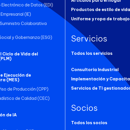
Artículos para el hogar
 Electrónico de Datos (EDI)
Productos de estilo de vid
 Empresarial (IE)
Uniforme y ropa de trabajo
uministro Colaborativa
Servicios
Social y Gobernanza (ESG)
Todos los servicios
 Ciclo de Vida del
(PLM)
Consultoría Industrial
e Ejecución de
Implementación y Capacita
ra (MES)
Servicios de TI gestionado
Piso de Producción (CPP)
adístico de Calidad (CEC)
Socios
ón de IA
Todos los socios