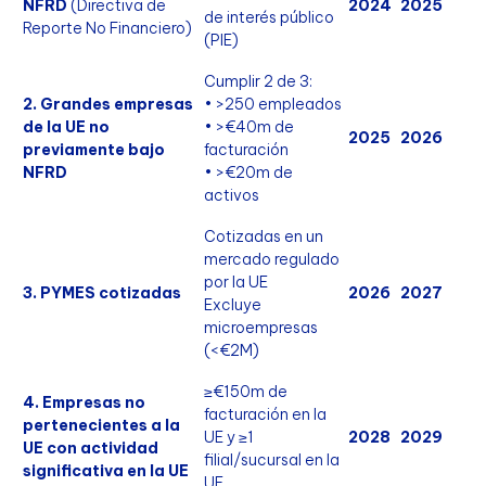
NFRD
(Directiva de
2024
2025
de interés público
Reporte No Financiero)
(PIE)
Cumplir 2 de 3:
2. Grandes empresas
• >250 empleados
de la UE no
• >€40m de
2025
2026
previamente bajo
facturación
NFRD
• >€20m de
activos
Cotizadas en un
mercado regulado
por la UE
3. PYMES cotizadas
2026
2027
Excluye
microempresas
(<€2M)
≥€150m de
4. Empresas no
facturación en la
pertenecientes a la
UE y ≥1
2028
2029
UE con actividad
filial/sucursal en la
significativa en la UE
UE