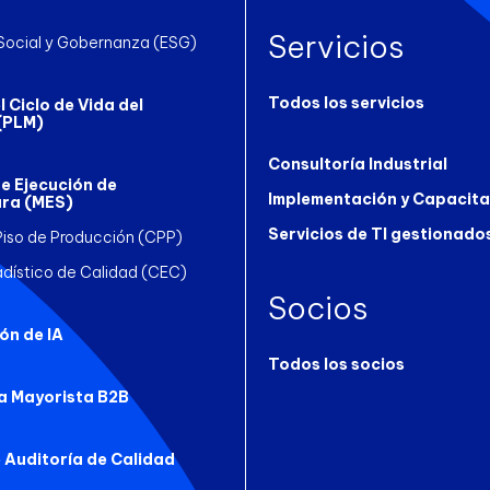
Servicios
Social y Gobernanza (ESG)
Todos los servicios
 Ciclo de Vida del
(PLM)
Consultoría Industrial
e Ejecución de
Implementación y Capacita
ra (MES)
Servicios de TI gestionado
Piso de Producción (CPP)
adístico de Calidad (CEC)
Socios
ón de IA
Todos los socios
a Mayorista B2B
 Auditoría de Calidad