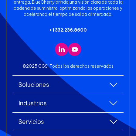
entrega, BlueCherry brinda una visión clara de toda la
cadena de suministro, optimizando las operaciones y
acelerando el tiempo de salida al mercado.
+1 332.236.8600
©2025 CGS. Todos los derechos reservados
Soluciones
Todas las soluciones
Industrias
Planificación de Recursos Empresariales
Todas las industrias
(ERP)
Servicios
Accesorios
Gestión de Almacenes
Todos los servicios
Ropa