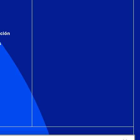
ción
s