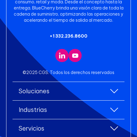
consumo, retail y moda. Desde el concepto hasta la
entrega, BlueCherry brinda una visión clara de toda la
cadena de suministro, optimizando las operaciones y
acelerando el tiempo de salida al mercado.
+1 332.236.8600
©2025 CGS. Todos los derechos reservados
Soluciones
Todas las soluciones
Industrias
Planificación de Recursos Empresariales
Todas las industrias
(ERP)
Servicios
Accesorios
Gestión de Almacenes