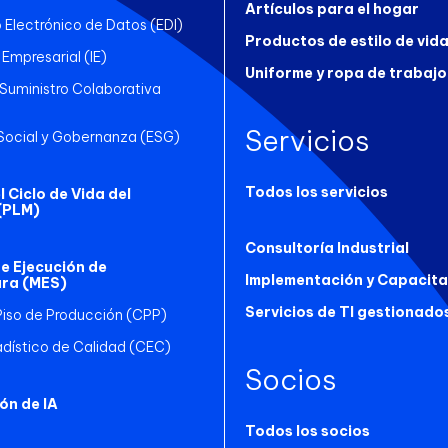
Artículos para el hogar
 Electrónico de Datos (EDI)
Productos de estilo de vid
 Empresarial (IE)
Uniforme y ropa de trabajo
uministro Colaborativa
Servicios
Social y Gobernanza (ESG)
Todos los servicios
 Ciclo de Vida del
(PLM)
Consultoría Industrial
e Ejecución de
Implementación y Capacita
ra (MES)
Servicios de TI gestionado
Piso de Producción (CPP)
adístico de Calidad (CEC)
Socios
ón de IA
Todos los socios