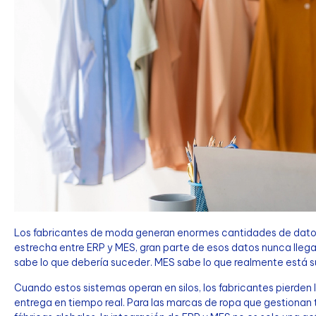
Los fabricantes de moda generan enormes cantidades de datos e
estrecha entre ERP y MES, gran parte de esos datos nunca lleg
sabe lo que debería suceder. MES sabe lo que realmente está 
Cuando estos sistemas operan en silos, los fabricantes pierden
entrega en tiempo real. Para las marcas de ropa que gestionan