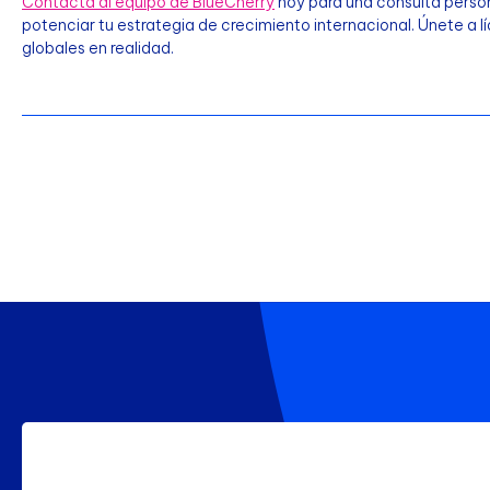
Contacta al equipo de BlueCherry
hoy para una consulta perso
potenciar tu estrategia de crecimiento internacional. Únete a 
globales en realidad.