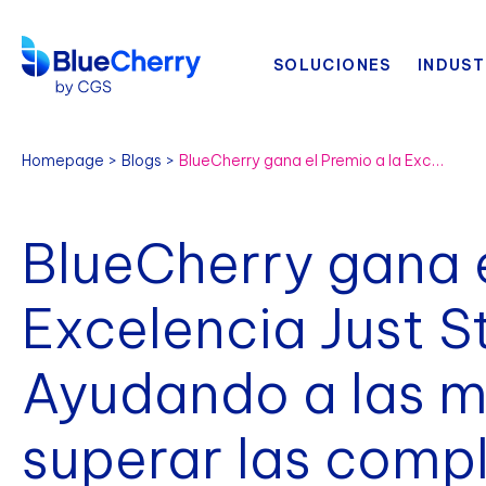
SOLUCIONES
INDUST
Homepage
Blogs
BlueCherry gana el Premio a la Excelencia Just Style 2024: Ayudando a las marcas de moda a superar las complejidades de la cadena de suministro
BlueCherry gana e
Excelencia Just S
Ayudando a las 
superar las compl