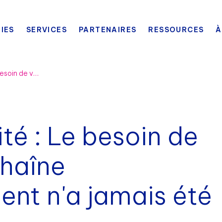
IES
SERVICES
PARTENAIRES
RESSOURCES
À
Rapport de visibilité : Le besoin de visibilité dans la chaîne d'approvisionnement n'a jamais été aussi crucial.
ité : Le besoin de
chaîne
nt n'a jamais été