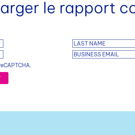
arger le rapport 
y reCAPTCHA.
T