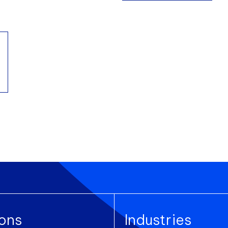
ions
Industries