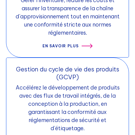
Gérer l'inventaire, réduire les coûts et
clients, tout en fournissant une plateforme
assurer la transparence de la chaîne
pour d'autres canaux.
d'approvisionnement tout en maintenant
une conformité stricte aux normes
réglementaires.
EN SAVOIR PLUS
Gestion du cycle de vie des produits
(GCVP)
Accélérez le développement de produits
avec des flux de travail intégrés, de la
conception à la production, en
garantissant la conformité aux
réglementations de sécurité et
d'étiquetage.