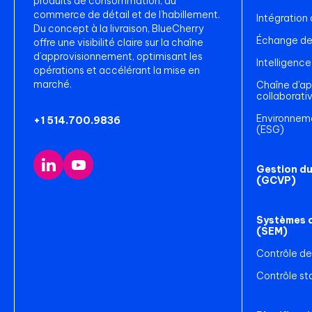
produits de consommation, du
commerce de détail et de l’habillement.
Intégration
Du concept à la livraison, BlueCherry
Échange de 
offre une visibilité claire sur la chaîne
d’approvisionnement, optimisant les
Intelligence 
opérations et accélérant la mise en
marché.
Chaîne d'a
collaborati
Environneme
+1 514.700.9836
(ESG)
Gestion du
(GCVP)
Systèmes d
(SEM)
Contrôle de
Contrôle sta