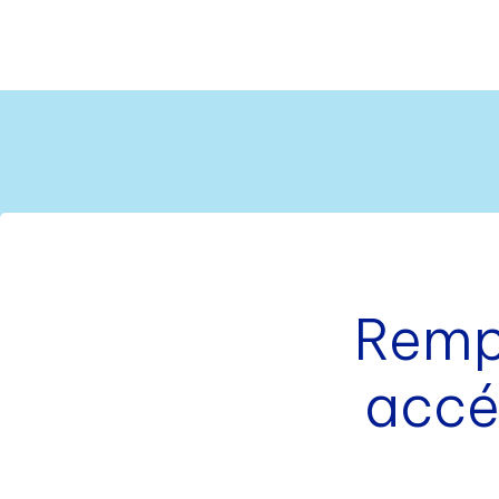
Rempl
accé