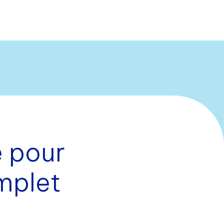
e pour
mplet