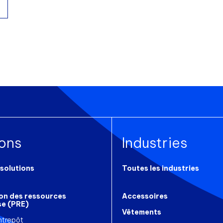
ions
Industries
 solutions
Toutes les industries
ion des ressources
Accessoires
se (PRE)
Vêtements
ntrepôt