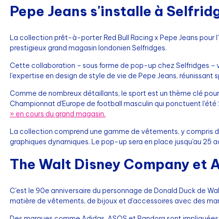
Pepe Jeans s'installe à Selfrid
La collection prêt-à-porter Red Bull Racing x Pepe Jeans pou
prestigieux grand magasin londonien Selfridges.
Cette collaboration – sous forme de pop-up chez Selfridges – vis
l'expertise en design de style de vie de Pepe Jeans, réunissant 
Comme de nombreux détaillants, le sport est un thème clé pour S
Championnat d'Europe de football masculin qui ponctuent l'été 2
» en cours du grand magasin.
La collection comprend une gamme de vêtements, y compris de
graphiques dynamiques. Le pop-up sera en place jusqu'au 25 a
The Walt Disney Company et A
C'est le 90e anniversaire du personnage de Donald Duck de Walt
matière de vêtements, de bijoux et d'accessoires avec des m
Des marques comme Adidas, ASOS et Pandora sont impliquées da