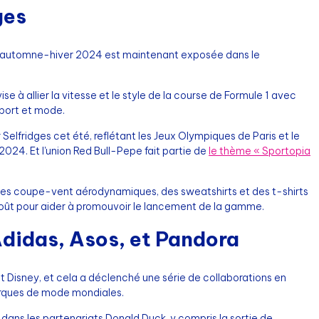
ges
r l'automne-hiver 2024 est maintenant exposée dans le
e à allier la vitesse et le style de la course de Formule 1 avec
sport et mode.
elfridges cet été, reflétant les Jeux Olympiques de Paris et le
024. Et l'union Red Bull-Pepe fait partie de
le thème « Sportopia
s coupe-vent aérodynamiques, des sweatshirts et des t-shirts
oût pour aider à promouvoir le lancement de la gamme.
didas, Asos, et Pandora
 Disney, et cela a déclenché une série de collaborations en
arques de mode mondiales.
ns les partenariats Donald Duck, y compris la sortie de