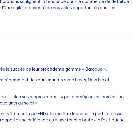
llaborations soulignent la tendance dans le commerce de détail de
 d'être agile et ouvert à de nouvelles opportunités dans un
près le succès de leur précédente gamme « Baroque ».
nt récemment des partenariats avec Levi’s, New Era et
irée – selon ses propres mots – « par des séjours au bord du lac
ouciants au soleil ».
 survêtement, que END affirme être fabriqués à partir de tissu
apporte une différence ou « une touche brute » à l'esthétique