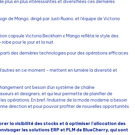
 plus en plus intéressantes et diversifiées ces dernières
gn de Mango, dirigé par Justi Ruano, et l'équipe de Victoria
lection capsule Victoria Beckham x Mango reflète le style des
obe pour le jour et la nuit.
parti des dernières technologies pour des opérations efficaces
p d'autres en ce moment – mettent en lumière la diversité et
u changement ont besoin d'un système de chaîne
seurs et designers, et qui leur permette de planifier de
 les opérations. En bref, l'industrie de la mode moderne a besoin
ne direction et pour pouvoir profiter de nouvelles opportunités
r la visibilité des stocks et à optimiser l'allocation des
envisager les solutions ERP et PLM de BlueCherry, qui sont