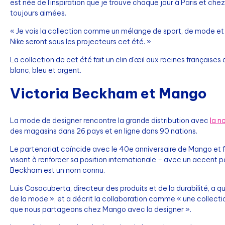
est née de l'inspiration que je trouve chaque jour à Paris et chez
toujours aimées.
« Je vois la collection comme un mélange de sport, de mode et de
Nike seront sous les projecteurs cet été. »
La collection de cet été fait un clin d'œil aux racines français
blanc, bleu et argent.
Victoria Beckham et Mango
La mode de designer rencontre la grande distribution avec
la n
des magasins dans 26 pays et en ligne dans 90 nations.
Le partenariat coïncide avec le 40e anniversaire de Mango et fa
visant à renforcer sa position internationale – avec un accent pa
Beckham est un nom connu.
Luis Casacuberta, directeur des produits et de la durabilité, a
de la mode », et a décrit la collaboration comme « une collection 
que nous partageons chez Mango avec la designer ».