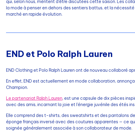
qui, selon nous, méritent d'être discutées cette saison. Les co
la mode à penser en dehors des sentiers battus, et la nécessité
marché en rapide évolution.
END et Polo Ralph Lauren
END Clothing et Polo Ralph Lauren ont de nouveau collaboré a
En effet, END est actuellement en mode collaboration, annonça
Champion.
Le partenariat Ralph Lauren
, est une capsule de dix pièces insp
avec des amis, incarnant la joie et l'énergie juvénile des étés ins
Elle comprend des t-shirts, des sweatshirts et des pantalons de
éponge français inversé avec des coutures apparentes — ce qui 
soignée généralement associée à son collaborateur de mode.